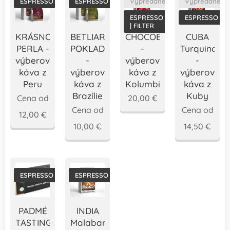
ESPRESSO
ESPRESSO
Vypredané
Vypredané
ESPRESSO
ESPRESSO
| FILTER
KRÁSNOHORSKÁ
BETLIARSKY
CHOCOBERRY
CUBA
PERLA -
POKLAD
-
Turquino
výberová
-
výberová
-
káva z
výberová
káva z
výberová
Peru
káva z
Kolumbie
káva z
Brazílie
Kuby
Cena od
20,00
€
Cena od
Cena od
12,00
€
10,00
€
14,50
€
ESPRESSO
ESPRESSO
PADMÉ
INDIA
TASTING
Malabar