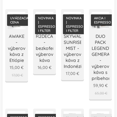
UVÁDZACIA
NOVINKA
NOVINKA
AKCIA I
CENA
|
|
ESPRESSO
ESPRESSO
ESPRESSO
I FILTER
I FILTER
AWAKE
R2DECAF
SKYWALKER
DUO
-
-
SUNRISE
PACK
výberová
bezkofeínová
MIST -
LEGENDY
káva z
výberová
výberová
GEMERA
Etiópie
káva
káva z
-
Indonézie
výberová
15,00
€
16,00
€
káva s
17,00
€
17,00
€
príbehom
59,90
€
65,00
€