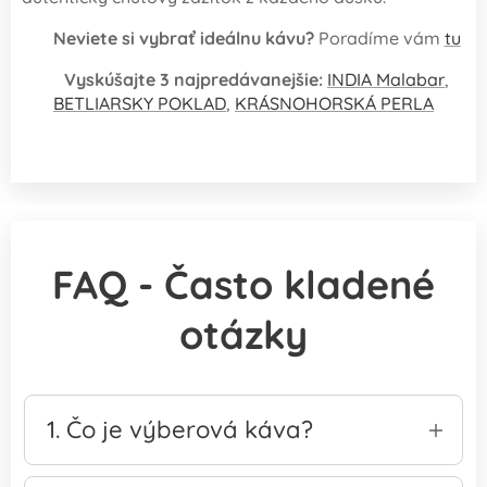
➡
Neviete si vybrať ideálnu kávu?
Poradíme vám
tu
➡
Vyskúšajte 3 najpredávanejšie:
INDIA Malabar
,
BETLIARSKY POKLAD
,
KRÁSNOHORSKÁ PERLA
FAQ - Často kladené
otázky
1. Čo je výberová káva?
Výberová káva (specialty coffee) je prémiová