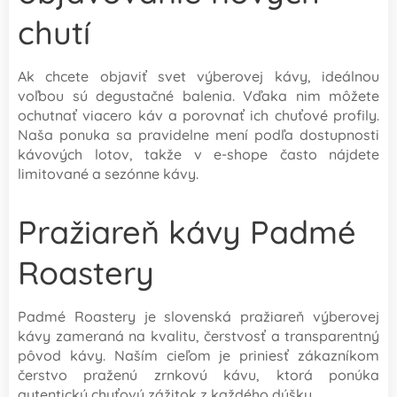
chutí
Ak chcete objaviť svet výberovej kávy, ideálnou
voľbou sú degustačné balenia. Vďaka nim môžete
ochutnať viacero káv a porovnať ich chuťové profily.
Naša ponuka sa pravidelne mení podľa dostupnosti
kávových lotov, takže v e-shope často nájdete
limitované a sezónne kávy.
Pražiareň kávy Padmé
Roastery
Padmé Roastery je slovenská pražiareň výberovej
kávy zameraná na kvalitu, čerstvosť a transparentný
pôvod kávy. Naším cieľom je priniesť zákazníkom
čerstvo praženú zrnkovú kávu, ktorá ponúka
autentický chuťový zážitok z každého dúšku.