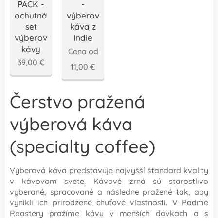
PACK -
-
ochutnávkový
výberová
set
káva z
výberovej
Indie
kávy
Cena od
39,00
€
11,00
€
Čerstvo pražená
výberová káva
(specialty coffee)
Výberová káva predstavuje najvyšší štandard kvality
v kávovom svete. Kávové zrná sú starostlivo
vyberané, spracované a následne pražené tak, aby
vynikli ich prirodzené chuťové vlastnosti. V Padmé
Roastery pražíme kávu v menších dávkach a s