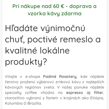
Pri nákupe nad 60 € - doprava a
vzorka kávy zdarma
Hľadáte výnimočnú
chuť, poctivé remeslo a
kvalitné lokálne
produkty?
Vitajte v e-shope
Padmé Roastery
, kde nájdete
čerstvo praženú výberovú zrnkovú kávu z najlepších
kávových regiónov sveta. V našej ponuke nájdete
specialty coffee vhodnú na
espresso aj filter
,
starostlivo vybranú z fariem v krajinách ako Etiópia,
Kolumbia či Brazília.