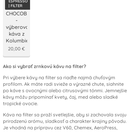
ESPRESSO
| FILTER
CHOCOBERRY
-
výberová
káva z
Kolumbie
20,00
€
Ako si vybrať zrnkovú kávu na filter?
Pri výbere kávy na filter sa riaďte najmä chuťovým
profilom. Ak máte radi svieže a výrazné chute, siahnite
po káve s ovocnými alebo citrusovými tónmi. Jemnejšie
kávy môžu pripomínať kvety, čaj, med alebo sladké
tropické ovocie.
Káva na filter sa praží svetlejšie, aby si zachovala svoju
prirodzenú arómu, sladkosť a charakter krajiny pôvodu.
Je vhodná na prípravu cez V60, Chemex, AeroPress,