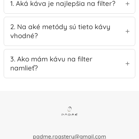
1. Aká káva je najlepšia na filter?
Na filter sú ideálne svetlejšie pražené kávy s
ovocnými, kvetinovými, citrusovými alebo
2. Na aké metódy sú tieto kávy
čajovými tónmi.
vhodné?
Naše kávy na filter sú vhodné na V60, Chemex,
AeroPress, dripper aj prekvapkávací kávovar.
3. Ako mám kávu na filter
namlieť?
Hrúbka mletia závisí od spôsobu prípravy. Na
V60 voľte stredne jemné mletie, na Chemex o
niečo hrubšie.
padme.roastery@gmail.com