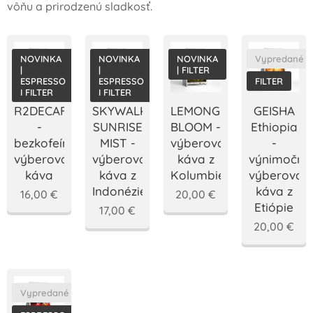
vôňu a prirodzenú sladkosť.
NOVINKA
NOVINKA
NOVINKA
Vypredané
|
|
| FILTER
ESPRESSO
ESPRESSO
FILTER
I FILTER
I FILTER
R2DECAF
SKYWALKER
LEMONGRASS
GEISHA
-
SUNRISE
BLOOM -
Ethiopia
bezkofeínová
MIST -
výberová
-
výberová
výberová
káva z
výnimočná
káva
káva z
Kolumbie
výberová
Indonézie
káva z
16,00
€
20,00
€
Etiópie
17,00
€
20,00
€
Vypredané