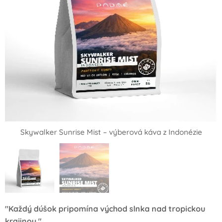
Skywalker Sunrise Mist – výberová káva z Indonézie
"Každý dúšok pripomína východ slnka nad tropickou
krajinou."
Chuťový profil kávy Skywalker Sunrise Mist – melón, kiwi a