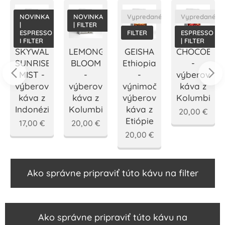
NOVINKA
NOVINKA
Vypredané
Vypredané
|
| FILTER
ESPRESSO
FILTER
ESPRESSO
I FILTER
| FILTER
SKYWALKER
LEMONGRASS
GEISHA
CHOCOBER
SUNRISE
BLOOM
Ethiopia
-
nová
MIST -
-
-
výberová
á
výberová
výberová
výnimočná
káva z
káva z
káva z
výberová
Kolumbie
Indonézie
Kolumbie
káva z
20,00
€
Etiópie
17,00
€
20,00
€
20,00
€
Ako správne pripraviť túto kávu na filter
Ako správne pripraviť túto kávu na