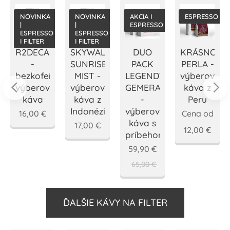
A
NOVINKA
NOVINKA
AKCIA I
ESPRESSO
|
|
ESPRESSO
ESPRESSO
ESPRESSO
I FILTER
I FILTER
R2DECAF
SKYWALKER
DUO
KRÁSNOHO
-
SUNRISE
PACK
PERLA -
á
bezkofeínová
MIST -
LEGENDY
výberová
výberová
výberová
GEMERA
káva z
káva
káva z
-
Peru
Indonézie
výberová
16,00
€
Cena od
káva s
17,00
€
12,00
€
príbehom
59,90
€
65,00
€
ĎALŠIE KÁVY NA FILTER