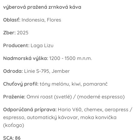
výberová pražená zrnková káva
Oblasť:
Indonesia, Flores
Zber:
2025
Producent
:
Laga Lizu
Nadmorská výška:
1200 - 1500 m.n.m.
Odroda:
Linie S-795, Jember
Chuťový profil:
tóny melónu, kiwi, pomaranč
Praženie:
Omni roast (svetlé) / (moderné espresso)
Odporúčaná príprava:
Hario V60, chemex, aeropress /
espresso, automatický kávovar, moka konvička
(koťogo)
SCA:
86