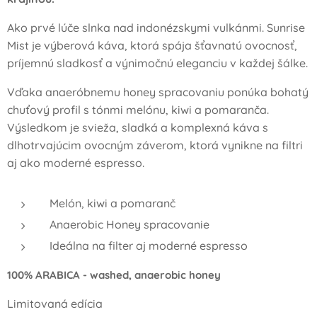
pomaranč
Ako prvé lúče slnka nad indonézskymi vulkánmi. Sunrise
Mist je výberová káva, ktorá spája šťavnatú ovocnosť,
príjemnú sladkosť a výnimočnú eleganciu v každej šálke.
Vďaka anaeróbnemu honey spracovaniu ponúka bohatý
chuťový profil s tónmi melónu, kiwi a pomaranča.
Výsledkom je svieža, sladká a komplexná káva s
dlhotrvajúcim ovocným záverom, ktorá vynikne na filtri
aj ako moderné espresso.
Melón, kiwi a pomaranč
Anaerobic Honey spracovanie
Ideálna na filter aj moderné espresso
100% ARABICA - washed, anaerobic honey
Limitovaná edícia